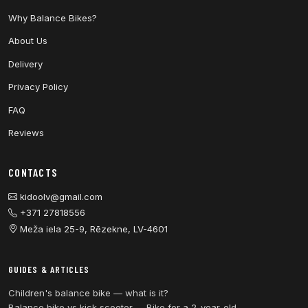
Why Balance Bikes?
About Us
Delivery
Privacy Policy
FAQ
Reviews
CONTACTS
kidoolv@gmail.com
+371 27818556
Meža iela 25-9, Rēzekne, LV-4601
GUIDES & ARTICLES
Children's balance bike — what is it?
Balance bike vs kick scooter
Bike for a 2-year-old