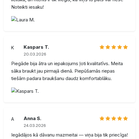
Noteikti iesaku!
Kaspars T.
K
20.03.2026
Piegāde bija ātra un iepakojums ļoti kvalitatīvs. Meita
sāka braukt jau pirmajā dienā. Piepūšamās riepas
tiešām padara braukšanu daudz komfortablāku.
Anna S.
A
24.03.2026
Iegādājos kā dāvanu mazmeitai — viņa bija tik priecīga!