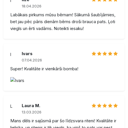
I
18.04.2026
Labākais pirkums mūsu bērnam! Sākumā šaubījāmies,
bet jau pēc pāris dienām bērns droši brauca pats. Ļoti
viegls un ērti vadāms. Noteikti iesaku!
Ivars
I
07.04.2026
Super! Kvalitāte ir vienkārši bomba!
Laura M.
L
13.03.2026
Mans dēls ir sajūsmā par šo līdzsvara riteni! Kvalitāte ir
lieliska, un ritenis ir tik viegls, ka viņš to pats var nest.