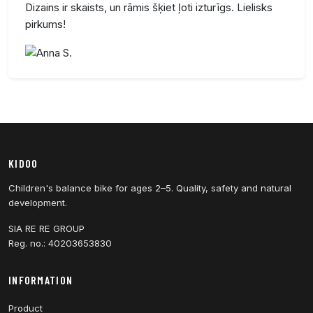
Dizains ir skaists, un rāmis šķiet ļoti izturīgs. Lielisks
pirkums!
KIDOO
Children's balance bike for ages 2–5. Quality, safety and natural
development.
SIA RE RE GROUP
Reg. no.: 40203653830
INFORMATION
Product