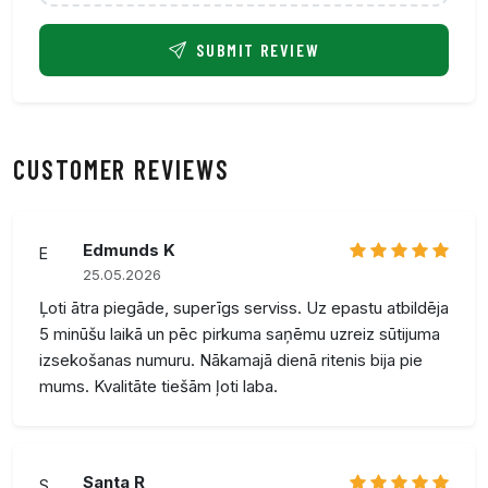
SUBMIT REVIEW
CUSTOMER REVIEWS
Edmunds K
E
25.05.2026
Ļoti ātra piegāde, superīgs serviss. Uz epastu atbildēja
5 minūšu laikā un pēc pirkuma saņēmu uzreiz sūtijuma
izsekošanas numuru. Nākamajā dienā ritenis bija pie
mums. Kvalitāte tiešām ļoti laba.
Santa R
S