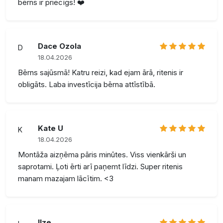
bērns ir priecīgs! ❤️
Dace Ozola
D
18.04.2026
Bērns sajūsmā! Katru reizi, kad ejam ārā, ritenis ir
obligāts. Laba investīcija bērna attīstībā.
Kate U
K
18.04.2026
Montāža aizņēma pāris minūtes. Viss vienkārši un
saprotami. Ļoti ērti arī paņemt līdzi. Super ritenis
manam mazajam lācītim. <3
Ilze