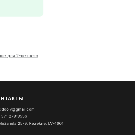
ше для 2-летнего
ОНТАКТЫ
idoolv@gmail.com
371 27818556
eža iela 25-9, Rēzekne, LV-4601