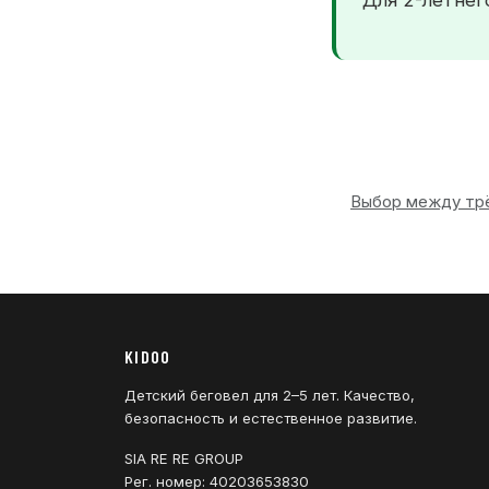
Для 2-летне
Выбор между трё
KIDOO
Детский беговел для 2–5 лет. Качество,
безопасность и естественное развитие.
SIA RE RE GROUP
Рег. номер: 40203653830