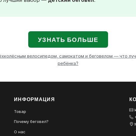
го лучший выбор —
детский беговел
.
УЗНАТЬ БОЛЬШЕ
хколёсным велосипедом, самокатом и беговелом — что луч
ребёнка?
ИНФОРМАЦИЯ
К
k
Товар
+
Почему беговел?
M
О нас