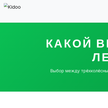
КАКОЙ В
Л
Выбор между трёхколёсным