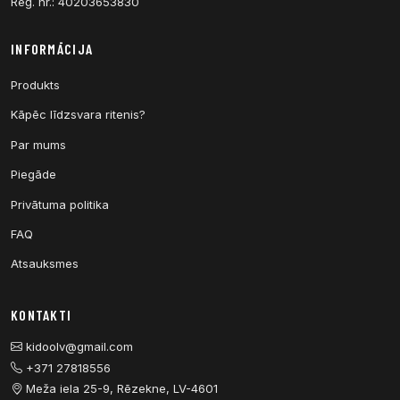
Reģ. nr.: 40203653830
INFORMĀCIJA
Produkts
Kāpēc līdzsvara ritenis?
Par mums
Piegāde
Privātuma politika
FAQ
Atsauksmes
KONTAKTI
kidoolv@gmail.com
+371 27818556
Meža iela 25-9, Rēzekne, LV-4601